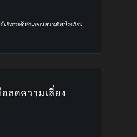
งขันกีฬาระดับอำเภอ ณ สนามกีฬาโรงเรียน
อลดความเสี่ยง