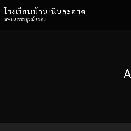
Skip
โรงเรียนบ้านเนินสะอาด
to
content
สพป.เพชรบูรณ์ เขต 3
A